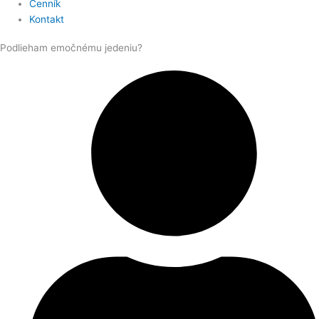
Cenník
Kontakt
Podlieham emočnému jedeniu?