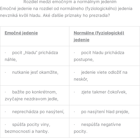
Rozdiel medzi emočným a normálnym jedením
Emočné jedenie na rozdiel od normálneho (fyziologického) jedenia
nevzniká kvôli hladu. Aké ďalšie príznaky ho prezradia?
Emočné jedenie
Normálne (fyziologické)
jedenie
· pocit „hladu“ prichádza
· pocit hladu prichádza
náhle,
postupne,
· nutkanie jesť okamžite,
· jedenie viete odložiť na
neskôr,
· bažíte po konkrétnom,
· zjete takmer čokoľvek,
zvyčajne nezdravom jedle,
· neprechádza po nasýtení,
· po nasýtení hlad prejde,
· spúšťa pocity viny,
· nespúšťa negatívne
bezmocnosti a hanby.
pocity.