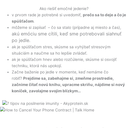
Ako riešiť emočné jedenie?
v prvom rade je potrebné si uvedomiť,
prečo sa to deje a čo je
spúšťačom
.
môžeme si zapísať – čo sa stalo (prípadne aj miesto a čas),
akú emóciu sme cítili, keď sme potrebovali siahnuť
po jedle.
ak je spúšťačom stres, skúsme sa vyhýbať stresovým
situáciám a naučme sa ho lepšie zvládať.
ak je spúšťačom hnev alebo rozčúlenie, skúsme si osvojiť
techniku, ktorá nás upokojí.
Začne baženie po jedle v momente, keď nemáme čo
robiť?
Prejdime sa, zabehajme si, zmeňme prostredie,
začnime čítať novú knihu, upracme skriňu, nájdime si nový
koníček, zavolajme svojim blízkym…