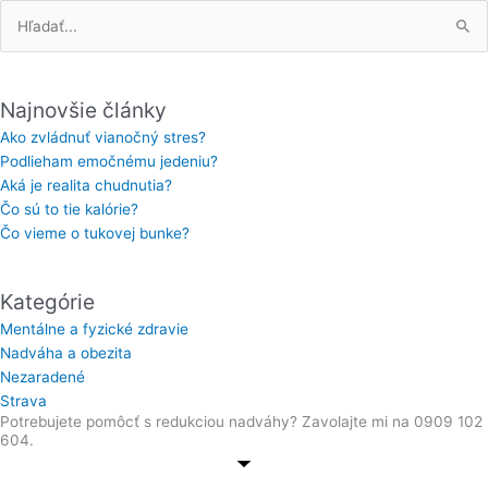
Vyhľadať:
Najnovšie články
Ako zvládnuť vianočný stres?
Podlieham emočnému jedeniu?
Aká je realita chudnutia?
Čo sú to tie kalórie?
Čo vieme o tukovej bunke?
Kategórie
Mentálne a fyzické zdravie
Nadváha a obezita
Nezaradené
Strava
Potrebujete pomôcť s redukciou nadváhy? Zavolajte mi na 0909 102
604.