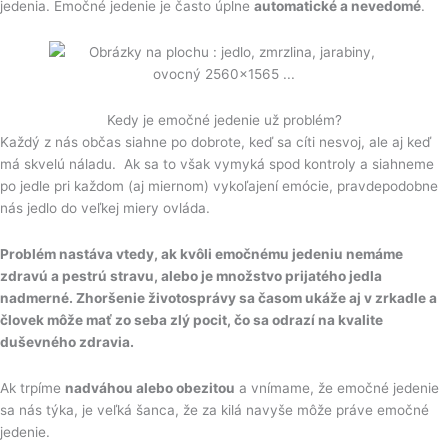
jedenia. Emočné jedenie je často úplne
automatické a nevedomé
.
Kedy je emočné jedenie už problém?
Každý z nás občas siahne po dobrote, keď sa cíti nesvoj, ale aj keď
má skvelú náladu. Ak sa to však vymyká spod kontroly a siahneme
po jedle pri každom (aj miernom) vykoľajení emócie, pravdepodobne
nás jedlo do veľkej miery ovláda.
Problém nastáva vtedy, ak kvôli emočnému jedeniu nemáme
zdravú a pestrú stravu, alebo je množstvo prijatého jedla
nadmerné. Zhoršenie životosprávy sa časom ukáže aj v zrkadle a
človek môže mať zo seba zlý pocit, čo sa odrazí na kvalite
duševného zdravia.
Ak trpíme
nadváhou alebo obezitou
a vnímame, že emočné jedenie
sa nás týka, je veľká šanca, že za kilá navyše môže práve emočné
jedenie.