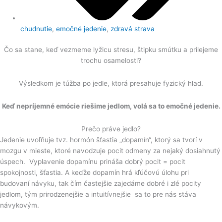
chudnutie
,
emočné jedenie
,
zdravá strava
Čo sa stane, keď vezmeme lyžicu stresu, štipku smútku a prilejeme
trochu osamelosti?
Výsledkom je túžba po jedle, ktorá presahuje fyzický hlad.
Keď nepríjemné emócie riešime jedlom, volá sa to emočné jedenie.
Prečo práve jedlo?
Jedenie uvoľňuje tvz. hormón šťastia „dopamín“, ktorý sa tvorí v
mozgu v mieste, ktoré navodzuje pocit odmeny za nejaký dosiahnutý
úspech. Vyplavenie dopamínu prináša dobrý pocit = pocit
spokojnosti, šťastia. A keďže dopamín hrá kľúčovú úlohu pri
budovaní návyku, tak čím častejšie zajedáme dobré i zlé pocity
jedlom, tým prirodzenejšie a intuitívnejšie sa to pre nás stáva
návykovým.