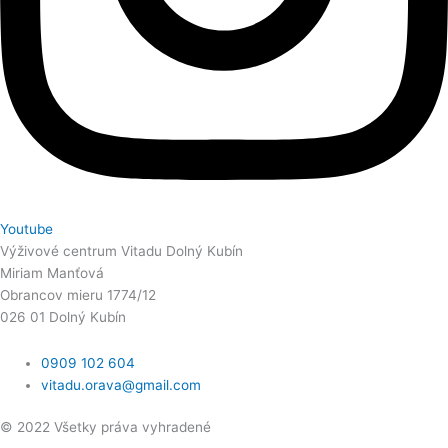
Youtube
Výživové centrum Vitadu Dolný Kubín
Miriam Manťová
Obrancov mieru 1774/12
026 01 Dolný Kubín
0909 102 604
vitadu.orava@gmail.com
© 2022 Všetky práva vyhradené