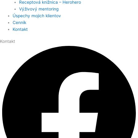
Receptová knižnica – Herohero
Výživový mentoring
Úspechy mojich klientov
Cenník
Kontakt
Kontakt