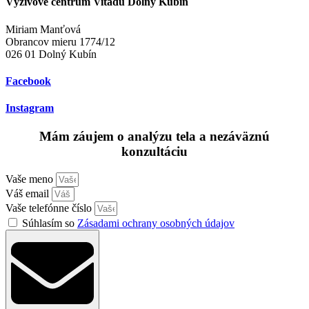
Výživové centrum Vitadu Dolný Kubín
Miriam Manťová
Obrancov mieru 1774/12
026 01 Dolný Kubín
Facebook
Instagram
Mám záujem o analýzu tela a nezáväznú
konzultáciu
Vaše meno
Váš email
Vaše telefónne číslo
Súhlasím so
Zásadami ochrany osobných údajov