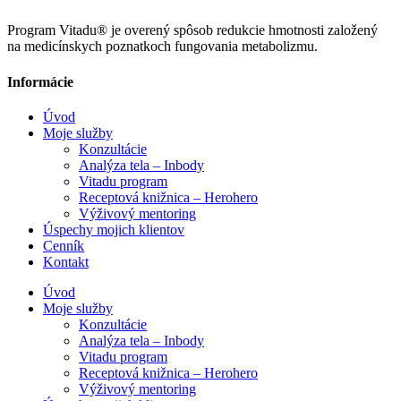
Program Vitadu® je overený spôsob redukcie hmotnosti založený
na medicínskych poznatkoch fungovania metabolizmu.
Informácie
Úvod
Moje služby
Konzultácie
Analýza tela – Inbody
Vitadu program
Receptová knižnica – Herohero
Výživový mentoring
Úspechy mojich klientov
Cenník
Kontakt
Úvod
Moje služby
Konzultácie
Analýza tela – Inbody
Vitadu program
Receptová knižnica – Herohero
Výživový mentoring